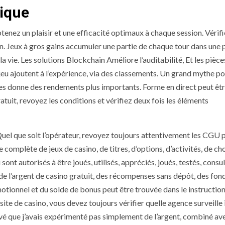
ique
tenez un plaisir et une efficacité optimaux à chaque session. Vérifi
 Jeux à gros gains accumuler une partie de chaque tour dans une 
vie. Les solutions Blockchain Améliore l’auditabilité, Et les pièce
eu ajoutent à l’expérience, via des classements. Un grand mythe p
tes donne des rendements plus importants. Forme en direct peut êt
atuit, revoyez les conditions et vérifiez deux fois les éléments
 Quel que soit l’opérateur, revoyez toujours attentivement les CGU 
complète de jeux de casino, de titres, d’options, d’activités, de ch
 sont autorisés à être joués, utilisés, appréciés, joués, testés, consul
de l’argent de casino gratuit, des récompenses sans dépôt, des fon
otionnel et du solde de bonus peut être trouvée dans le instructio
te de casino, vous devez toujours vérifier quelle agence surveille il
rvé que j’avais expérimenté pas simplement de l’argent, combiné av