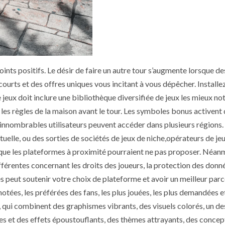
oints positifs. Le désir de faire un autre tour s’augmente lorsque de
courts et des offres uniques vous incitant à vous dépêcher. Installe
e jeux doit inclure une bibliothèque diversifiée de jeux les mieux no
 règles de la maison avant le tour. Les symboles bonus activent 
d’innombrables utilisateurs peuvent accéder dans plusieurs régions. 
uelle, ou des sorties de sociétés de jeux de niche,opérateurs de je
s que les plateformes à proximité pourraient ne pas proposer. Néan
fférentes concernant les droits des joueurs, la protection des donn
 peut soutenir votre choix de plateforme et avoir un meilleur par
notées, les préférées des fans, les plus jouées, les plus demandées e
, qui combinent des graphismes vibrants, des visuels colorés, un de
s et des effets époustouflants, des thèmes attrayants, des concep