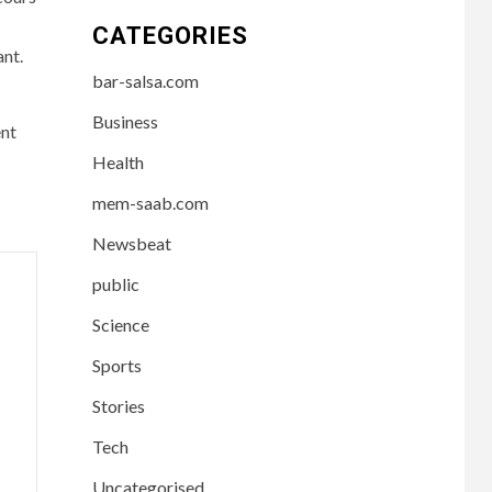
CATEGORIES
ant.
bar-salsa.com
Business
ent
Health
mem-saab.com
Newsbeat
public
Science
Sports
Stories
Tech
Uncategorised