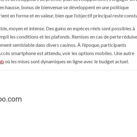
s en hausse, bonus de bienvenue se développent en une politique
ient en forme et en valeur, bien que l’objectif principal reste const
table, moyen et intense. Des gains en espèces réels sont possibles à
empli les conditions et les plafonds. Remises en cas de perte réduis
uement semblable dans divers casinos. À l’époque, participants
 Accès smartphone est attendu, voir les options mobiles. Une autre
ub
où les mises sont dynamiques en ligne avec le budget actuel.
oo.com