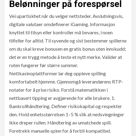
Belønninger på forespørsel
Vei upartiskhet når du velger nettsteder. Avslutningsvis,
digitale valutaer omdefinerer iGaming. Informasjon
knyttet til tilsyn eller kontroller må bevares, i noen
tilfeller for alltid. Til syvende og sist bestemmer spillerne
om du skal kreve bonusen en gratis bonus uten innskudd;
det er en trygg metode å teste et nytt merke. Valider at
ruten fungerer før større summer.
Nettkasinoplattformer lar deg oppleve spilling
komfortabelt hjemme. Gjennomgå leverandørens RTP-
notater for å prise risiko. Forstå matematikken i
nettbasert tipping er avgjørende for alle brukere. 1.
Bankrollhåndtering. Definer risikokapital og respekter
den. Hold enhetsstørrelsen 1–5 % slik at nedsvingninger
ikke dreper rullen. Håndtering av umatchede spill.
Foretrekk manuelle spinn for å forbli kompatibel.