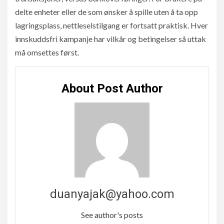
delte enheter eller de som ønsker å spille uten å ta opp
lagringsplass, nettleselstilgang er fortsatt praktisk. Hver
innskuddsfri kampanje har vilkår og betingelser så uttak
må omsettes først.
About Post Author
duanyajak@yahoo.com
See author's posts