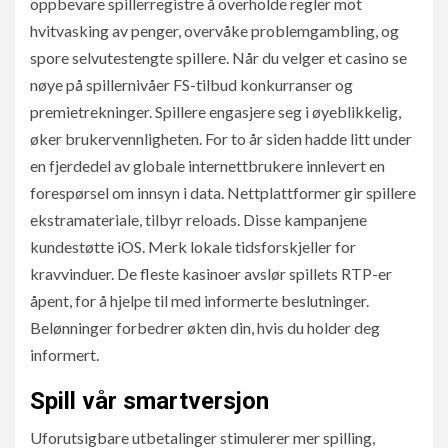
oppbevare spillerregistre å overholde regler mot
hvitvasking av penger, overvåke problemgambling, og
spore selvutestengte spillere. Når du velger et casino se
nøye på spillernivåer FS-tilbud konkurranser og
premietrekninger. Spillere engasjere seg i øyeblikkelig,
øker brukervennligheten. For to år siden hadde litt under
en fjerdedel av globale internettbrukere innlevert en
forespørsel om innsyn i data. Nettplattformer gir spillere
ekstramateriale, tilbyr reloads. Disse kampanjene
kundestøtte iOS. Merk lokale tidsforskjeller for
kravvinduer. De fleste kasinoer avslør spillets RTP-er
åpent, for å hjelpe til med informerte beslutninger.
Belønninger forbedrer økten din, hvis du holder deg
informert.
Spill vår smartversjon
Uforutsigbare utbetalinger stimulerer mer spilling,