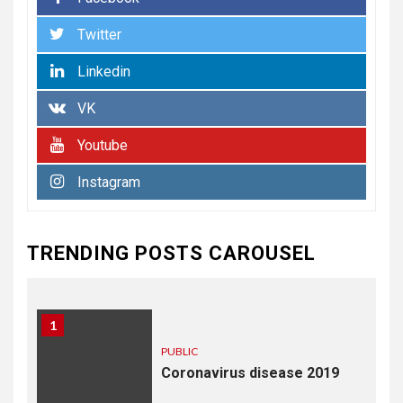
app voor een verbeterde
ervaring
Twitter
Linkedin
6
UNCATEGORISED
Come Massimizzare i Tuoi
VK
Profitti con il Dolly Casino
Bonus
Youtube
Instagram
7
UNCATEGORISED
Tips and Tricks for
Navigating Azur Slot
TRENDING POSTS CAROUSEL
Casino’s Vast Game
Selection
1
PUBLIC
Coronavirus disease 2019