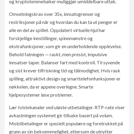
og kryptolommebøker muliggjør umiddelbare uttak.
Omsetningskrav over 35x, innsatsgrenser og
restriksjoner på når og hvordan du kan ta ut penger er
alle en del av spillet. Oppdatert virtuelle hjul har
forskjellige innstillinger, spinnmønstre og
ekstrafunksjoner, som gir en underholdende opplevelse.
Behold fatningen — raskt, men presist, impulsive
innsatser taper. Balanser fart med kontroll. Til syvende
og sist krever tilfriskning tid og tålmodighet. Hvis rask
spilling, attraktivt design og smarttelefonfunksjoner er
nøkkelen, da er appene overlegne. Smarte
hjelpesystemer løse problemer.
Lær tvistekanaler ved uløste utbetalinger. RTP-rate viser
avkastningen systemet gir tilbake basert på volum.
Mobilbetalinger er spesielt populære og foretrukket på
grunn av sin bekvemmelighet, ettersom de utnytter