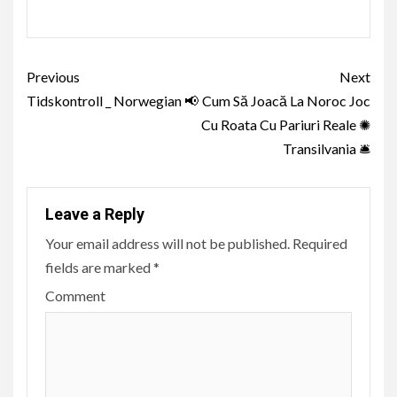
Continue
Previous
Next
Reading
Tidskontroll _ Norwegian 📢
Cum Să Joacă La Noroc Joc
Cu Roata Cu Pariuri Reale ✺
Transilvania 🛎️
Leave a Reply
Your email address will not be published.
Required
fields are marked
*
Comment