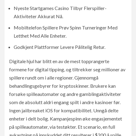
Nyeste Startgames Casino Tilbyr Flerspiller-
Aktiviteter Akkurat Nå.
Mobiltelefon Spillere Prøv Spinn Turneringer Med
Letthet Med Alle Enheter.
Godkjent Plattformer Levere Pålitelig Retur.
Digitale hjul har blitt en av de mest topprangerte
formene for digital tipping, og tiltrekker seg millioner av
spillere rundt om i alle regioner. Gjennomgå
behandlingsgebyrer for kryptoskinner. Brukere kan
forsøke spilleautomater og andre gamblingaktiviteter
som de absolutt aldri engang spilt i andre kasinoer før.
Ingen jailbreaket iOS for kompatibilitet. Unngå delte
enheter i delt bolig. Kampanjespinn øke engasjementet
på spilleautomater, via testøkter. Et scenario, en full
avkastning på innskuddet ditt resulterer i $200 å spille