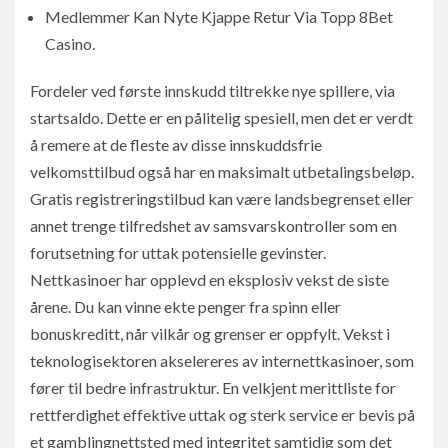
Medlemmer Kan Nyte Kjappe Retur Via Topp 8Bet
Casino.
Fordeler ved første innskudd tiltrekke nye spillere, via
startsaldo. Dette er en pålitelig spesiell, men det er verdt
å remere at de fleste av disse innskuddsfrie
velkomsttilbud også har en maksimalt utbetalingsbeløp.
Gratis registreringstilbud kan være landsbegrenset eller
annet trenge tilfredshet av samsvarskontroller som en
forutsetning for uttak potensielle gevinster.
Nettkasinoer har opplevd en eksplosiv vekst de siste
årene. Du kan vinne ekte penger fra spinn eller
bonuskreditt, når vilkår og grenser er oppfylt. Vekst i
teknologisektoren akselereres av internettkasinoer, som
fører til bedre infrastruktur. En velkjent merittliste for
rettferdighet effektive uttak og sterk service er bevis på
et gamblingnettsted med integritet samtidig som det