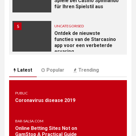
Spiele bei Casino Spinnando
für Ihren Spielstil aus
5
UNCATEGORISED
Ontdek de nieuwste
functies van de Starcasino
app voor een verbeterde
ervaring
6
Latest
Popular
Trending
UNCATEGORISED
Come Massimizzare i Tuoi
Profitti con il Dolly Casino
Bonus
PUBLIC
Coronavirus disease 2019
7
UNCATEGORISED
Tips and Tricks for
BAR-SALSA.COM
Navigating Azur Slot
Online Betting Sites Not on
Casino’s Vast Game
GamStop A Practical Guide
Selection