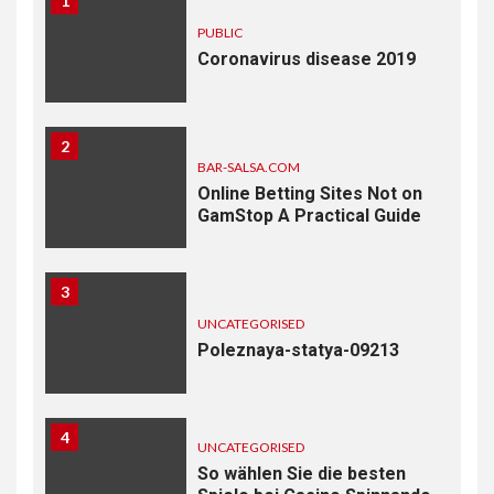
1
PUBLIC
Coronavirus disease 2019
2
BAR-SALSA.COM
Online Betting Sites Not on
GamStop A Practical Guide
3
UNCATEGORISED
Poleznaya-statya-09213
4
UNCATEGORISED
So wählen Sie die besten