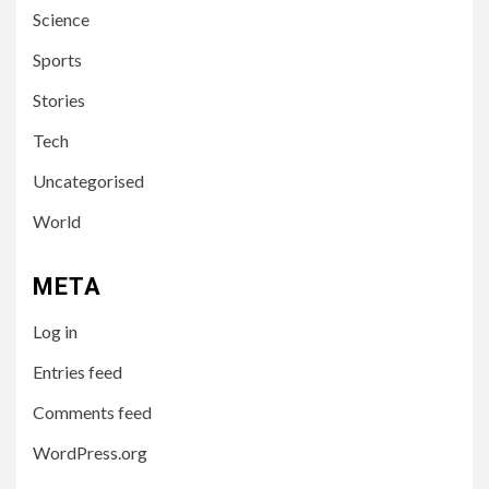
Science
Sports
Stories
Tech
Uncategorised
World
3
UNCATEGORISED
META
Poleznaya-statya-09213
Log in
Entries feed
4
UNCATEGORISED
Comments feed
So wählen Sie die besten
Spiele bei Casino Spinnando
WordPress.org
für Ihren Spielstil aus