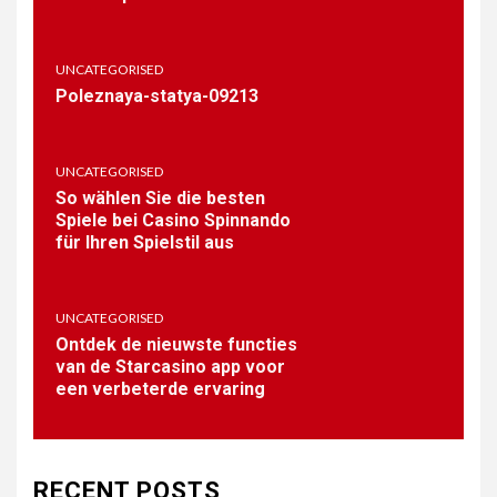
1
UNCATEGORISED
PUBLIC
Poleznaya-statya-09213
Coronavirus disease 2019
UNCATEGORISED
So wählen Sie die besten
2
Spiele bei Casino Spinnando
BAR-SALSA.COM
für Ihren Spielstil aus
Online Betting Sites Not on
GamStop A Practical Guide
UNCATEGORISED
Ontdek de nieuwste functies
3
van de Starcasino app voor
UNCATEGORISED
een verbeterde ervaring
Poleznaya-statya-09213
RECENT POSTS