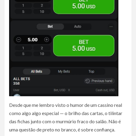
Desde que me lembro ​​visto o humor de um cassino real
como algo algo especial — o brilho das cartas, o tilintar
das fichas junto com o murmúrio fraco do salão. Não é
uma questão de preto no branco, é sobre confiança.