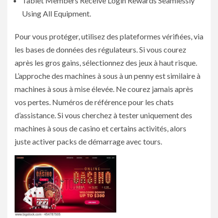
Tablet Members Receive Login Rewards Seamlessly
Using All Equipment.
Pour vous protéger, utilisez des plateformes vérifiées, via
les bases de données des régulateurs. Si vous courez
après les gros gains, sélectionnez des jeux à haut risque.
L’approche des machines à sous à un penny est similaire à
machines à sous à mise élevée. Ne courez jamais après
vos pertes. Numéros de référence pour les chats
d’assistance. Si vous cherchez à tester uniquement des
machines à sous de casino et certains activités, alors
juste activer packs de démarrage avec tours.