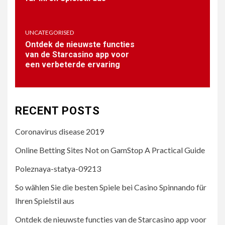
Online Betting Sites Not on
GamStop A Practical Guide
UNCATEGORISED
Ontdek de nieuwste functies
3
van de Starcasino app voor
UNCATEGORISED
een verbeterde ervaring
Poleznaya-statya-09213
RECENT POSTS
4
UNCATEGORISED
So wählen Sie die besten
Coronavirus disease 2019
Spiele bei Casino Spinnando
Online Betting Sites Not on GamStop A Practical Guide
für Ihren Spielstil aus
Poleznaya-statya-09213
5
UNCATEGORISED
So wählen Sie die besten Spiele bei Casino Spinnando für
Ontdek de nieuwste
Ihren Spielstil aus
functies van de Starcasino
app voor een verbeterde
Ontdek de nieuwste functies van de Starcasino app voor
ervaring