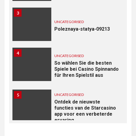
3
UNCATEGORISED
Poleznaya-statya-09213
4
UNCATEGORISED
So wählen Sie die besten
Spiele bei Casino Spinnando
für Ihren Spielstil aus
5
UNCATEGORISED
Ontdek de nieuwste
functies van de Starcasino
app voor een verbeterde
ervaring