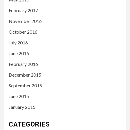
February 2017
November 2016
October 2016
July 2016
June 2016
February 2016
December 2015
September 2015
June 2015
January 2015
CATEGORIES