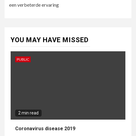
een verbeterde ervaring
YOU MAY HAVE MISSED
PUBLIC
2 min read
Coronavirus disease 2019