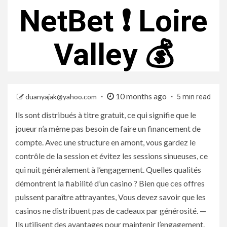
NetBet ❗️ Loire
Valley 💰
10 months ago
duanyajak@yahoo.com
5 min read
Ils sont distribués à titre gratuit, ce qui signifie que le
joueur n’a même pas besoin de faire un financement de
compte. Avec une structure en amont, vous gardez le
contrôle de la session et évitez les sessions sinueuses, ce
qui nuit généralement à l’engagement. Quelles qualités
démontrent la fiabilité d’un casino ? Bien que ces offres
puissent paraître attrayantes, Vous devez savoir que les
casinos ne distribuent pas de cadeaux par générosité. —
Ils utilisent des avantages pour maintenir l’engagement.