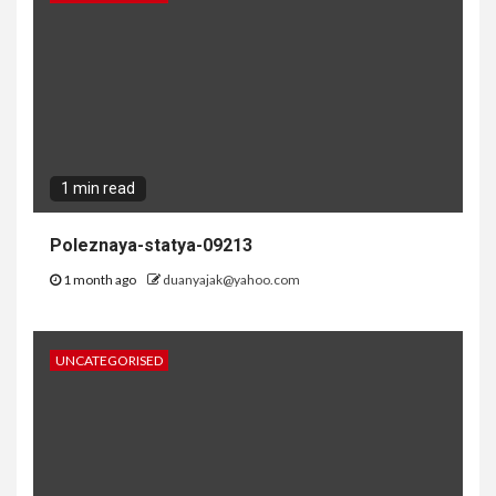
1 min read
Poleznaya-statya-09213
1 month ago
duanyajak@yahoo.com
UNCATEGORISED