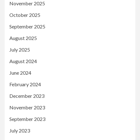
November 2025
October 2025
September 2025
August 2025
July 2025
August 2024
June 2024
February 2024
December 2023
November 2023
September 2023
July 2023