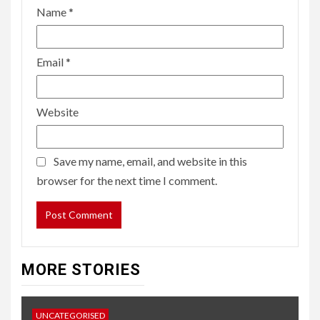
Name
*
Email
*
Website
Save my name, email, and website in this
browser for the next time I comment.
MORE STORIES
UNCATEGORISED