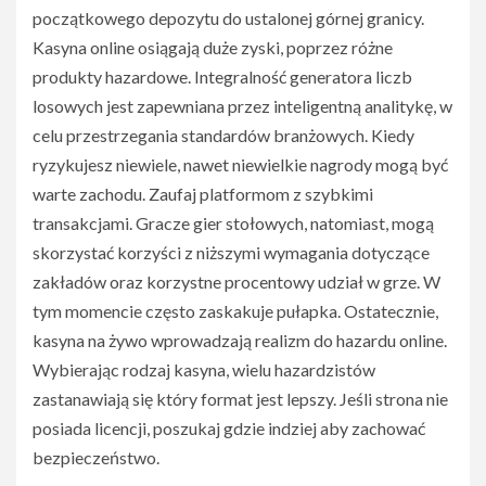
początkowego depozytu do ustalonej górnej granicy.
Kasyna online osiągają duże zyski, poprzez różne
produkty hazardowe. Integralność generatora liczb
losowych jest zapewniana przez inteligentną analitykę, w
celu przestrzegania standardów branżowych. Kiedy
ryzykujesz niewiele, nawet niewielkie nagrody mogą być
warte zachodu. Zaufaj platformom z szybkimi
transakcjami. Gracze gier stołowych, natomiast, mogą
skorzystać korzyści z niższymi wymagania dotyczące
zakładów oraz korzystne procentowy udział w grze. W
tym momencie często zaskakuje pułapka. Ostatecznie,
kasyna na żywo wprowadzają realizm do hazardu online.
Wybierając rodzaj kasyna, wielu hazardzistów
zastanawiają się który format jest lepszy. Jeśli strona nie
posiada licencji, poszukaj gdzie indziej aby zachować
bezpieczeństwo.