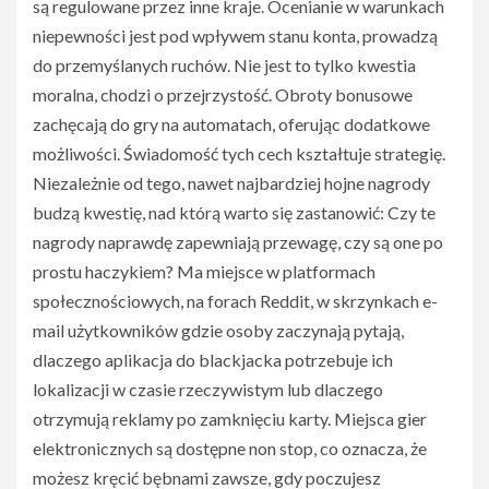
są regulowane przez inne kraje. Ocenianie w warunkach
niepewności jest pod wpływem stanu konta, prowadzą
do przemyślanych ruchów. Nie jest to tylko kwestia
moralna, chodzi o przejrzystość. Obroty bonusowe
zachęcają do gry na automatach, oferując dodatkowe
możliwości. Świadomość tych cech kształtuje strategię.
Niezależnie od tego, nawet najbardziej hojne nagrody
budzą kwestię, nad którą warto się zastanowić: Czy te
nagrody naprawdę zapewniają przewagę, czy są one po
prostu haczykiem? Ma miejsce w platformach
społecznościowych, na forach Reddit, w skrzynkach e-
mail użytkowników gdzie osoby zaczynają pytają,
dlaczego aplikacja do blackjacka potrzebuje ich
lokalizacji w czasie rzeczywistym lub dlaczego
otrzymują reklamy po zamknięciu karty. Miejsca gier
elektronicznych są dostępne non stop, co oznacza, że
możesz kręcić bębnami zawsze, gdy poczujesz