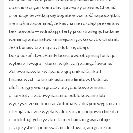
oparciu o organ kontrolny i przepisy prawne. Chociaż
promocje te wydają się bogate w wartość na początku,
nie można zapominać, że kasyna nie rozdają prezentów
bez powodu — wdrażają oferty jako strategię. Badanie
wariancji automatów zmniejsza ryzyko szybkich strat.
Jeśli bonusy brzmią zbyt dobrze, dbaj o
bezpieczeństwo. Rundy bonusowe obejmują funkcje
wybierz i wygraj, które zwiększają zaangażowanie.
Zdrowe nawyki związane z grą uniknąć szkód
finansowych, takie jak ustalanie limitów. Podczas
dłuższej gry wielu graczy przypadkowo zmienia
priorytety z zabawy na samo odblokowanie lub
wyczyszczenie bonusu. Automaty z dużymi wygranymi
oferują znaczne wypłaty ale rzadziej, odpowiednie dla
osób lubiących ryzyko. Ta mechanizm gwarantuje
przejrzystość, ponieważ ani dostawca, ani gracz nie