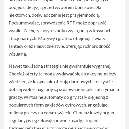
podjęciu decyzji, przed wyborem bonusów. Dla
niektórych, doświadczenie jest przyjemnością.
Podsumowując, sprawdzenie RTP może poprawić
wyniki. Zachęty kasyn rzadko występują w kasynach
stacjonarnych. Motywy i grafika obejmują światy
fantasy oraz klasyczne style, oferując różnorodność
wizualną.
Nawet tak, żadna strategia nie gwarantuje wygranej.
Chociaż oferty te mogą wydawać się atrakcyjne, należy
wiedzieć, że kasyna nie oferują darmowych korzyści z
dobrej woli — nagrody są stosowane w celu zatrzymania
graczy. Wirtualne automaty do gry stały się jedną z
popularnych form zakładów cyfrowych, angażując
miliony graczy na całym świecie. Chociaż każdy organ
regulacyjny egzekwuje pewne zasady, stopień
bezpieczeństwa graczy może się znacznie różnić w