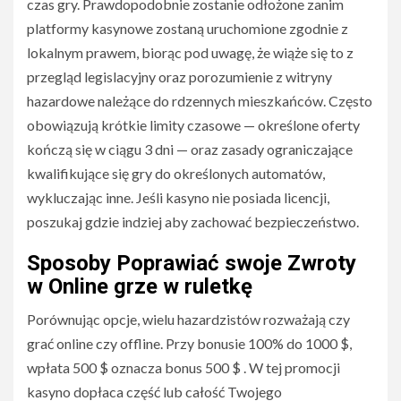
czas gry. Prawdopodobnie zostanie odłożone zanim
platformy kasynowe zostaną uruchomione zgodnie z
lokalnym prawem, biorąc pod uwagę, że wiąże się to z
przegląd legislacyjny oraz porozumienie z witryny
hazardowe należące do rdzennych mieszkańców. Często
obowiązują krótkie limity czasowe — określone oferty
kończą się w ciągu 3 dni — oraz zasady ograniczające
kwalifikujące się gry do określonych automatów,
wykluczając inne. Jeśli kasyno nie posiada licencji,
poszukaj gdzie indziej aby zachować bezpieczeństwo.
Sposoby Poprawiać swoje Zwroty
w Online grze w ruletkę
Porównując opcje, wielu hazardzistów rozważają czy
grać online czy offline. Przy bonusie 100% do 1000 $,
wpłata 500 $ oznacza bonus 500 $ . W tej promocji
kasyno dopłaca część lub całość Twojego