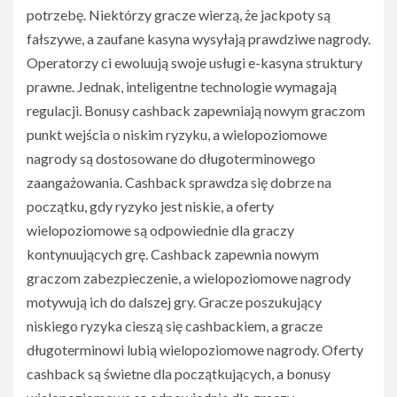
potrzebę. Niektórzy gracze wierzą, że jackpoty są
fałszywe, a zaufane kasyna wysyłają prawdziwe nagrody.
Operatorzy ci ewoluują swoje usługi e-kasyna struktury
prawne. Jednak, inteligentne technologie wymagają
regulacji. Bonusy cashback zapewniają nowym graczom
punkt wejścia o niskim ryzyku, a wielopoziomowe
nagrody są dostosowane do długoterminowego
zaangażowania. Cashback sprawdza się dobrze na
początku, gdy ryzyko jest niskie, a oferty
wielopoziomowe są odpowiednie dla graczy
kontynuujących grę. Cashback zapewnia nowym
graczom zabezpieczenie, a wielopoziomowe nagrody
motywują ich do dalszej gry. Gracze poszukujący
niskiego ryzyka cieszą się cashbackiem, a gracze
długoterminowi lubią wielopoziomowe nagrody. Oferty
cashback są świetne dla początkujących, a bonusy